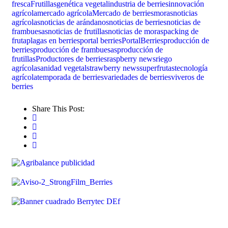
fresca
Frutillas
genética vegetal
industria de berries
innovación
agrícola
mercado agrícola
Mercado de berries
moras
noticias
agrícolas
noticias de arándanos
noticias de berries
noticias de
frambuesas
noticias de frutillas
noticias de moras
packing de
fruta
plagas en berries
portal berries
PortalBerries
producción de
berries
producción de frambuesas
producción de
frutillas
Productores de berries
raspberry news
riego
agrícola
sanidad vegetal
strawberry news
superfrutas
tecnología
agrícola
temporada de berries
variedades de berries
viveros de
berries
Share This Post: