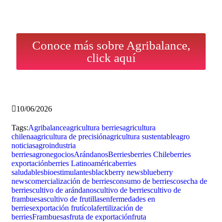
Conoce más sobre Agribalance,
click aquí
10/06/2026
Tags:
Agribalance
agricultura berries
agricultura
chilena
agricultura de precisión
agricultura sustentable
agro
noticias
agroindustria
berries
agronegocios
Arándanos
Berries
berries Chile
berries
exportación
berries Latinoamérica
berries
saludables
bioestimulantes
blackberry news
blueberry
news
comercialización de berries
consumo de berries
cosecha de
berries
cultivo de arándanos
cultivo de berries
cultivo de
frambuesas
cultivo de frutillas
enfermedades en
berries
exportación frutícola
fertilización de
berries
Frambuesas
fruta de exportación
fruta