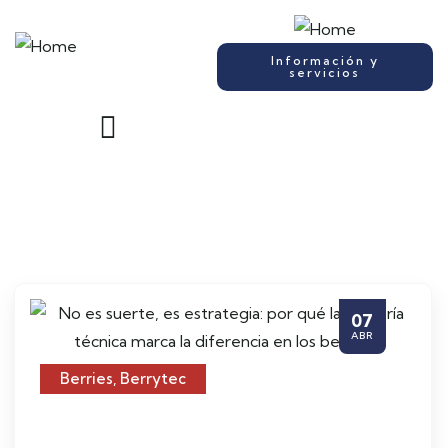
Información y
servicios
07
ABR
Berries
,
Berrytec