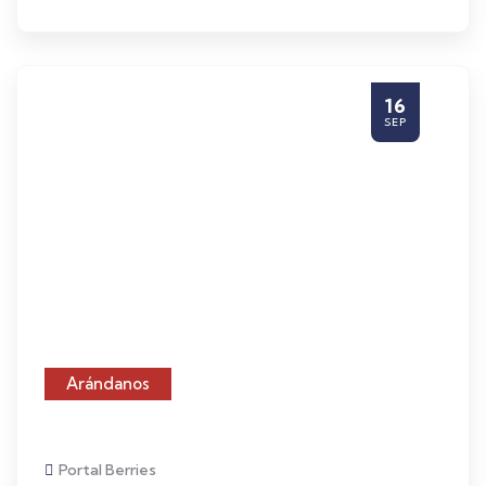
Portal Berries
“El año pasado hicimos vuelos
chárter con 747 para enviar
arándanos a Ámsterdam”
Fuente: FreshPlaza “La situación de Zimbabue le
ofrece una buena oportunidad para
suministrar berries cuando Polonia está
Leer Más
15
SEP