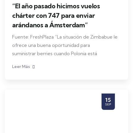
Berries
Portal Berries
“Exportamos a Oriente Medio,
Singapur, Hong Kong y Japón y
vemos una gran oportunidad de
seguir creciendo”
Fuente: FreshPlaza Angus Soft Fruit lanzó en
mayo de 2025 la renovada marca Good Natured
Leer Más
14