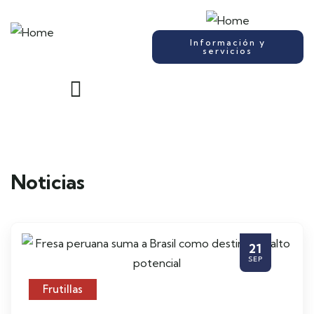
Información y
servicios
Noticias
21
SEP
Frutillas