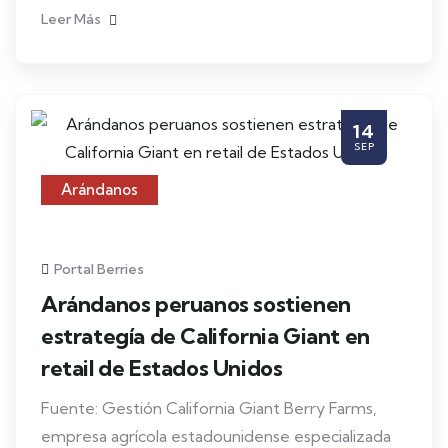
1
...
14
15
16
17
18
...
36