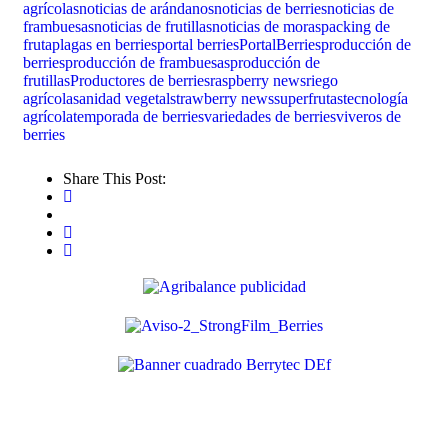
agrícolas
noticias de arándanos
noticias de berries
noticias de
frambuesas
noticias de frutillas
noticias de moras
packing de
fruta
plagas en berries
portal berries
PortalBerries
producción de
berries
producción de frambuesas
producción de
frutillas
Productores de berries
raspberry news
riego
agrícola
sanidad vegetal
strawberry news
superfrutas
tecnología
agrícola
temporada de berries
variedades de berries
viveros de
berries
Share This Post: