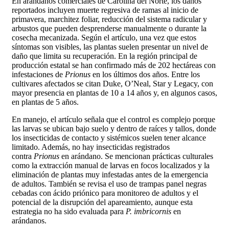
En arándanos comerciales de Carolina del Norte, los daños
reportados incluyen muerte regresiva de ramas al inicio de
primavera, marchitez foliar, reducción del sistema radicular y
arbustos que pueden desprenderse manualmente o durante la
cosecha mecanizada. Según el artículo, una vez que estos
síntomas son visibles, las plantas suelen presentar un nivel de
daño que limita su recuperación. En la región principal de
producción estatal se han confirmado más de 202 hectáreas con
infestaciones de
Prionus
en los últimos dos años. Entre los
cultivares afectados se citan Duke, O’Neal, Star y Legacy, con
mayor presencia en plantas de 10 a 14 años y, en algunos casos,
en plantas de 5 años.
En manejo, el artículo señala que el control es complejo porque
las larvas se ubican bajo suelo y dentro de raíces y tallos, donde
los insecticidas de contacto y sistémicos suelen tener alcance
limitado. Además, no hay insecticidas registrados
contra
Prionus
en arándano. Se mencionan prácticas culturales
como la extracción manual de larvas en focos localizados y la
eliminación de plantas muy infestadas antes de la emergencia
de adultos. También se revisa el uso de trampas panel negras
cebadas con ácido priónico para monitoreo de adultos y el
potencial de la disrupción del apareamiento, aunque esta
estrategia no ha sido evaluada para
P. imbricornis
en
arándanos.