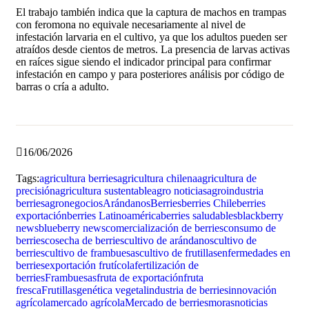
El trabajo también indica que la captura de machos en trampas
con feromona no equivale necesariamente al nivel de
infestación larvaria en el cultivo, ya que los adultos pueden ser
atraídos desde cientos de metros. La presencia de larvas activas
en raíces sigue siendo el indicador principal para confirmar
infestación en campo y para posteriores análisis por código de
barras o cría a adulto.
16/06/2026
Tags:
agricultura berries
agricultura chilena
agricultura de
precisión
agricultura sustentable
agro noticias
agroindustria
berries
agronegocios
Arándanos
Berries
berries Chile
berries
exportación
berries Latinoamérica
berries saludables
blackberry
news
blueberry news
comercialización de berries
consumo de
berries
cosecha de berries
cultivo de arándanos
cultivo de
berries
cultivo de frambuesas
cultivo de frutillas
enfermedades en
berries
exportación frutícola
fertilización de
berries
Frambuesas
fruta de exportación
fruta
fresca
Frutillas
genética vegetal
industria de berries
innovación
agrícola
mercado agrícola
Mercado de berries
moras
noticias