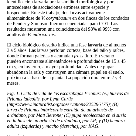
identificación larvaria por la similitud morfológica y por
antecedentes de asociaciones erróneas entre especie y
hospedante. En este trabajo, dos larvas activamente
alimentándose de
V. corymbosum
en dos fincas de los condados
de Pender y Sampson fueron secuenciadas para CO1. Los
resultados mostraron una coincidencia del 98% al 99% con
adultos de
P. imbricornis
.
El ciclo biológico descrito indica una fase larvaria de al menos
3 a 5 años. Las larvas perforan corteza, base del tallo y raíces,
donde forman galerías y acumulan
frass
fino. En verano
pueden encontrarse alimentándose a profundidades de 15 a 45
cm y, en invierno, a mayor profundidad. Antes de pupar
abandonan la raíz y construyen una cámara pupal en el suelo,
próxima a la base de la planta. La pupación dura entre 2 y 3
meses.
Fig. 1. Ciclo de vida de los escarabajos Prionus: (A) huevos de
Prionus laticollis, por Lynn Curtis
(https://www.inaturalist.org/observations/225296175); (B)
larva de Prionus imbricornis extraída de un arbusto de
arándano, por Matt Bertone; (C) pupa recolectada en el suelo
en la base de un arbusto de arándano, por LP; y (D) hembra
adulta (izquierda) y macho (derecha), por KAG.