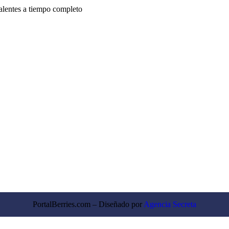
valentes a tiempo completo
PortalBerries.com – Diseñado por
Agencia Secreta