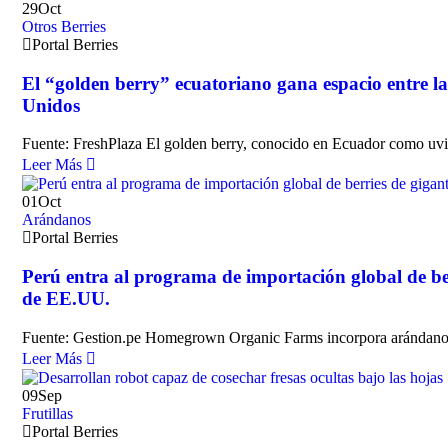
29
Oct
Otros Berries
Portal Berries
El “golden berry” ecuatoriano gana espacio entre la
Unidos
Fuente: FreshPlaza El golden berry, conocido en Ecuador como uv
Leer Más
01
Oct
Arándanos
Portal Berries
Perú entra al programa de importación global de be
de EE.UU.
Fuente: Gestion.pe Homegrown Organic Farms incorpora arándanos
Leer Más
09
Sep
Frutillas
Portal Berries