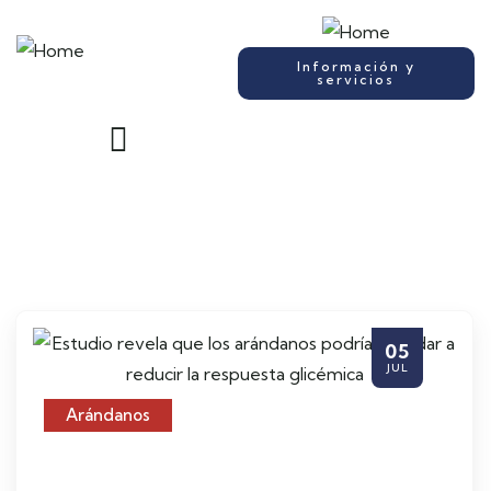
Información y
servicios
05
JUL
Arándanos