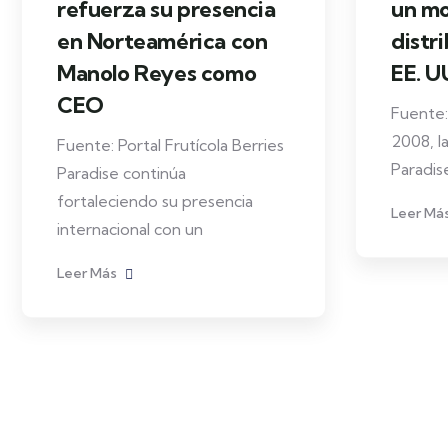
refuerza su presencia
un mo
en Norteamérica con
distr
Manolo Reyes como
EE. U
CEO
Fuente:
2008, l
Fuente: Portal Frutícola Berries
Paradis
Paradise continúa
fortaleciendo su presencia
Leer Má
internacional con un
Leer Más