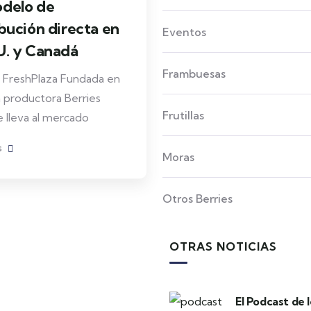
delo de
ibución directa en
Eventos
U. y Canadá
Frambuesas
 FreshPlaza Fundada en
a productora Berries
Frutillas
e lleva al mercado
s
Moras
Otros Berries
OTRAS NOTICIAS
El Podcast de 