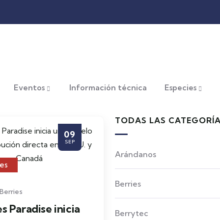
Eventos
Información técnica
Especies
TODAS LAS CATEGORÍ
09
SEP
Arándanos
ies
Berries
 Berries
es Paradise inicia
Berrytec