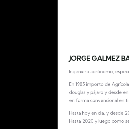
JORGE GALMEZ B
Ingeniero agrónomo, especial
En 1985 importo de Agrícola L
douglas y pájaro y desde en
en forma convencional en ti
Hasta hoy en dia, y desde 2
Hasta 2020 y luego como sem