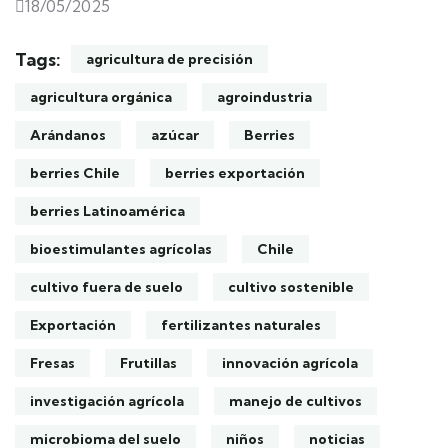
18/05/2025
Tags:
agricultura de precisión
agricultura orgánica
agroindustria
Arándanos
azúcar
Berries
berries Chile
berries exportación
berries Latinoamérica
bioestimulantes agrícolas
Chile
cultivo fuera de suelo
cultivo sostenible
Exportación
fertilizantes naturales
Fresas
Frutillas
innovación agrícola
investigación agrícola
manejo de cultivos
microbioma del suelo
niños
noticias