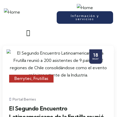
Información y
servicios
18
MAY
Berrytec
,
Frutillas
Portal Berries
El Segundo Encuentro
Latinoamericano de la Frutilla reunió