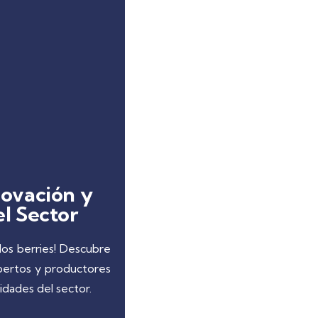
novación y
l Sector
los berries! Descubre
pertos y productores
dades del sector.