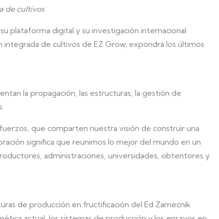
a de cultivos
 plataforma digital y su investigación internacional
ón integrada de cultivos de EZ Grow, expondrá los últimos
tan la propagación, las estructuras, la gestión de
s.
uerzos, que comparten nuestra visión de construir una
oración significa que reunimos lo mejor del mundo en un
 productores, administraciones, universidades, obtentores y
ucturas de producción en fructificación del Ed Zamecnik
ética actual, los sistemas de producción y los ensayos en