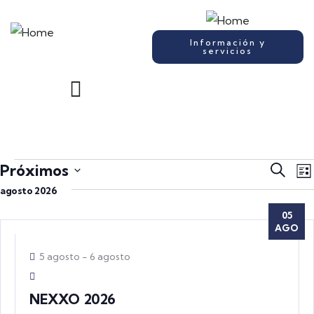
Información y
servicios
Naveg
N
Próximos
Buscar
Lis
d
de
Selecciona
agosto 2026
v
búsqu
la
05
d
y
fecha.
AGO
E
vistas
5 agosto
-
6 agosto
de
Event
NEXXO 2026