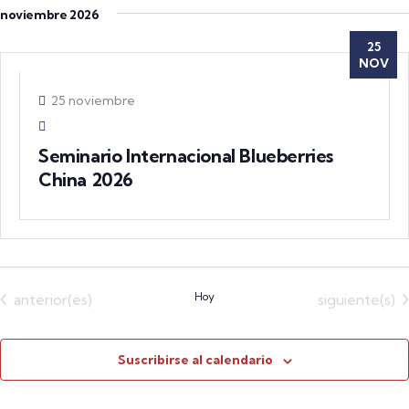
noviembre 2026
25
NOV
25 noviembre
Seminario Internacional Blueberries
China 2026
Eventos
Hoy
Eventos
anterior(es)
siguiente(s)
Suscribirse al calendario