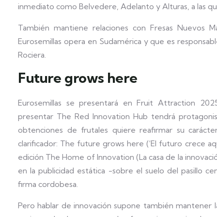
inmediato como Belvedere, Adelanto y Alturas, a las q
También mantiene relaciones con Fresas Nuevos Mat
Eurosemillas opera en Sudamérica y que es responsab
Rociera.
Future grows here
Eurosemillas se presentará en Fruit Attraction 20
presentar The Red Innovation Hub tendrá protagoni
obtenciones de frutales quiere reafirmar su caráct
clarificador: The future grows here (‘El futuro crece a
edición The Home of Innovation (La casa de la innovaci
en la publicidad estática -sobre el suelo del pasillo cen
firma cordobesa.
Pero hablar de innovación supone también mantener la 